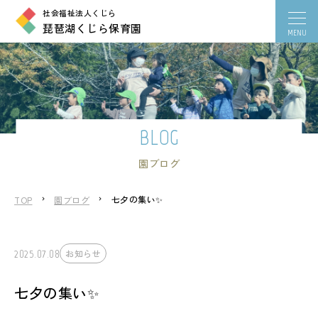
社会福祉法人くじら
琵琶湖くじら保育園
BLOG
園ブログ
七夕の集い✨
TOP
園ブログ
2025.07.08
お知らせ
七夕の集い✨